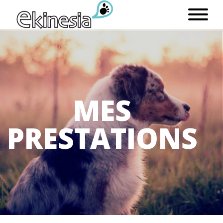
M
E
S
P
R
E
S
T
A
T
I
O
N
S