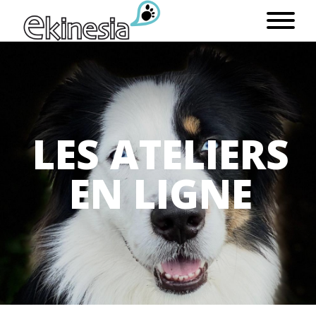
L
E
S
A
T
E
L
I
E
R
S
E
N
L
I
G
N
E